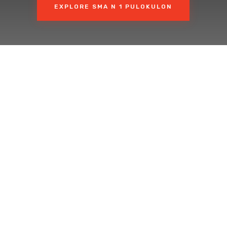
EXPLORE SMA N 1 PULOKULON
PENGURUS OSIS
PERPUSTAKAAN
KESISWAAN / BK