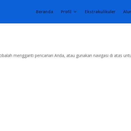
Beranda
Profil
Ekstrakulikuler
Alu
obalah mengganti pencarian Anda, atau gunakan navigasi di atas unt